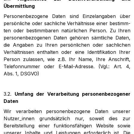
Übermittlung
Personenbezogene Daten sind Ein­zel­anga­ben über
persönli­che oder sach­li­che Verhältnisse einer bestimm­
ten oder bestimmba­ren natürli­chen Person. Zu Ihren
personenbezogenen Daten gehören sämtli­che Daten,
die Anga­ben zu Ihren persönli­chen oder sach­li­chen
Verhältnis­sen ent­hal­ten oder eine Identifikation Ihrer
Person zulas­sen, wie z.B. Ihr Name, Ihre Anschrift,
Telefon­num­mer oder E-Mail-Adresse. (Vgl.: Art. 4,
Abs. 1, DSGVO)
3.2.
Umfang der Verarbeitung personenbezogener
Daten
Wir verarbeiten personenbezogene Daten unserer
Nutzer_innen grundsätzlich nur, soweit dies zur
Bereitstellung einer funktionsfähigen Website sowie
unserer Inhalte und Leistungen erforderlich ist. Die