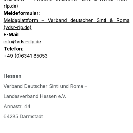
rlp.de)
Meldeformular
:
Meldeplattform – Verband deutscher Sinti & Roma
(vdsr-rlp.de)
E-Mail
:
info@vdsr-rlp.de
Telefon
:
+49 (0)6341 85053
Hessen
Verband Deutscher Sinti und Roma –
Landesverband Hessen e.V.
Annastr. 44
64285 Darmstadt