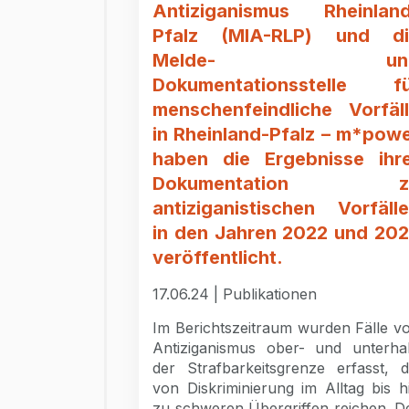
Antiziganismus Rheinlan
Pfalz (MIA-RLP) und di
Melde- un
Dokumentationsstelle fü
menschenfeindliche Vorfäl
in Rheinland-Pfalz – m*pow
haben die Ergebnisse ihr
Dokumentation z
antiziganistischen Vorfäll
in den Jahren 2022 und 20
veröffentlicht.
17.06.24 | Publikationen
Im Berichtszeitraum wurden Fälle v
Antiziganismus ober- und unterha
der Strafbarkeitsgrenze erfasst, d
von Diskriminierung im Alltag bis h
zu schweren Übergriffen reichen. D