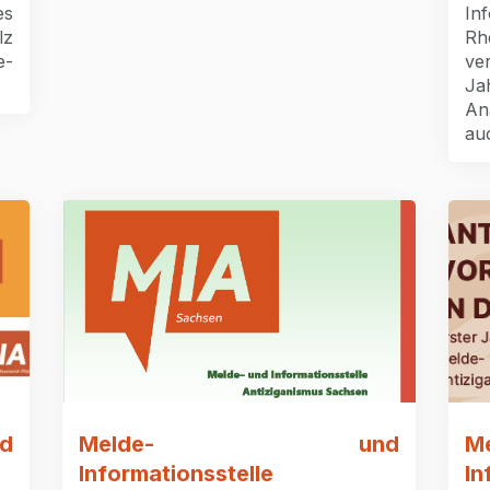
es
In
lz
R
e-
ve
Ja
An
auc
d
Melde- und
Informationsstelle
In