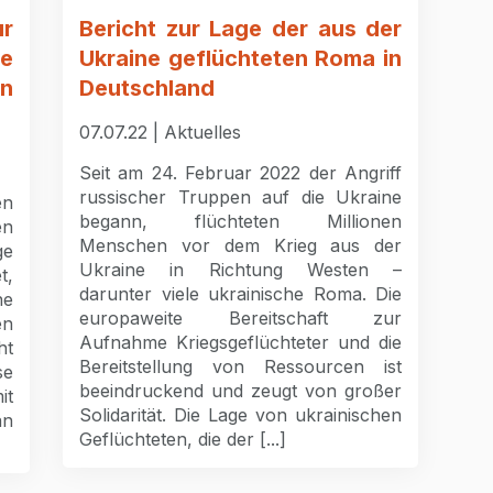
r
Bericht zur Lage der aus der
e
Ukraine geflüchteten Roma in
n
Deutschland
07.07.22 | Aktuelles
Seit am 24. Februar 2022 der Angriff
russischer Truppen auf die Ukraine
en
begann, flüchteten Millionen
en
Menschen vor dem Krieg aus der
e
Ukraine in Richtung Westen –
t,
darunter viele ukrainische Roma. Die
ne
europaweite Bereitschaft zur
en
Aufnahme Kriegsgeflüchteter und die
ht
Bereitstellung von Ressourcen ist
se
beeindruckend und zeugt von großer
it
Solidarität. Die Lage von ukrainischen
an
Geflüchteten, die der [...]