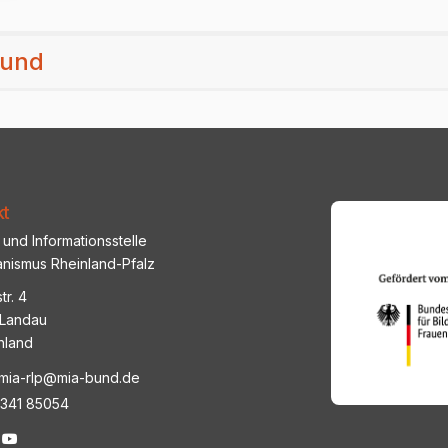
Bund
kt
und Informationsstelle
anismus Rheinland-Pfalz
tr. 4
Landau
hland
mia-rlp@mia-bund.de
6341 85054