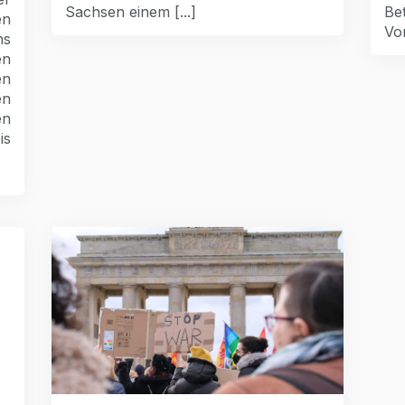
Sachsen einem [...]
Bet
en
Vor
ns
en
en
en
en
is