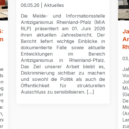
06.05.26 | Aktuelles
Die Melde- und Informationsstelle
Antiziganismus Rheinland-Pfalz (MIA
RLP) präsentiert am 01. Juni 2026
:
J
ihren aktuellen Jahresbericht. Der
in
An
Bericht liefert wichtige Einblicke in
Rh
dokumentierte Fälle sowie aktuelle
Entwicklungen im Bereich
03.
Antiziganismus in Rheinland-Pfalz.
Das Ziel unserer Arbeit bleibt es,
he
Ja
Diskriminierung sichtbar zu machen
ts
Vor
und sowohl die Politik als auch die
on
Jo
Öffentlichkeit für strukturellen
eg
MI
Ausschluss zu sensibilisieren. […]
er
(G
ht
De
e:
M
n,
(A
ni
La
er
zu