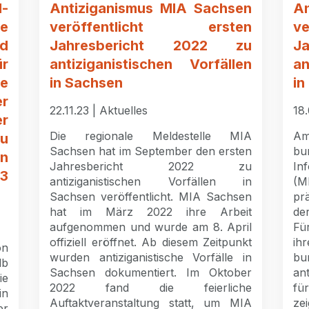
d-
Antiziganismus MIA Sachsen
A
e
veröffentlicht ersten
v
d
Jahresbericht 2022 zu
J
r
antiziganistischen Vorfällen
an
le
in Sachsen
in
er
22.11.23 | Aktuelles
18.
er
Die regionale Meldestelle MIA
Am
u
Sachsen hat im September den ersten
b
en
Jahresbericht 2022 zu
In
23
antiziganistischen Vorfällen in
(M
Sachsen veröffentlicht. MIA Sachsen
pr
hat im März 2022 ihre Arbeit
de
aufgenommen und wurde am 8. April
Fü
offiziell eröffnet. Ab diesem Zeitpunkt
ih
on
wurden antiziganistische Vorfälle in
b
lb
Sachsen dokumentiert. Im Oktober
ant
ie
2022 fand die feierliche
fü
in
Auftaktveranstaltung statt, um MIA
ze
er