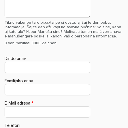
Tikno vakeribe taro bibaxtalipe si dosta, aj šaj te den pobut
informacije. Šaj te den džuvapi ko asavke pućhibe: So sine, kana
aj kate ulo? Kobor Manuša sine? Molinasa tumen ma ćiven anava
e manušengere soske isi kanoni vaš o personalna informacije.
0 von maximal 3000 Zeichen.
Dindo anav
Familijako anav
E-Mail adresa
*
Telefoni