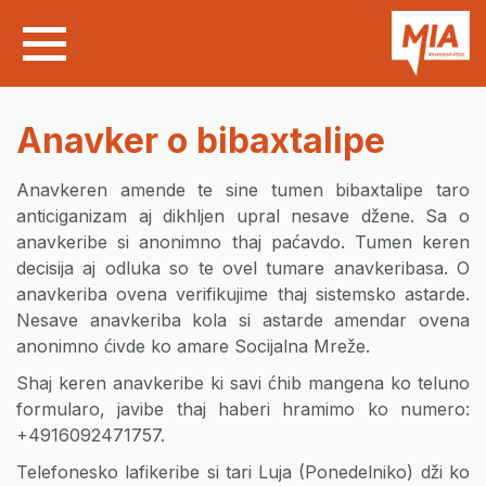
Anavker o bibaxtalipe
Anavkeren amende te sine tumen bibaxtalipe taro
anticiganizam aj dikhljen upral nesave džene. Sa o
anavkeribe si anonimno thaj paćavdo. Tumen keren
decisija aj odluka so te ovel tumare anavkeribasa. O
anavkeriba ovena verifikujime thaj sistemsko astarde.
Nesave anavkeriba kola si astarde amendar ovena
anonimno ćivde ko amare Socijalna Mreže.
Shaj keren anavkeribe ki savi ćhib mangena ko teluno
formularo, javibe thaj haberi hramimo ko numero:
+4916092471757.
Telefonesko lafikeribe si tari Luja (Ponedelniko) dži ko