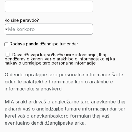
Ko sine peravdo?
Me korkoro
Aver informacije
Rodava panda džanglipe tumendar
Bestätigung
*
Dava džuvapi kaj si ćhaćhe mire informacije, thaj
pendžarav o kanoni vaš o arakhibe e informacijake aj ka
mukav o upralajipe taro personalna informacije.
O dendo upralajipe taro personalna informacije šaj te
ciden le palal jekhe hramimosa kori o arakhibe e
informacijake si anavkerdi.
MIA si akhardi vaš o angledžajibe taro anavkeribe thaj
akhardi vaš o angledžajibe tumare informacijendar sar
kerel vaš o anavkeribaskoro formulari thaj vaš
eventualno dendi džanglipaske arka.