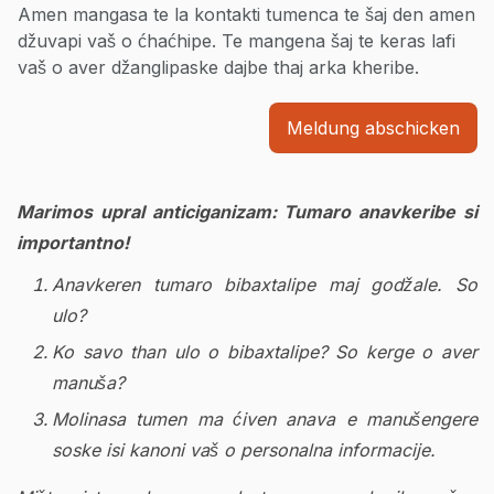
Amen mangasa te la kontakti tumenca te šaj den amen
džuvapi vaš o ćhaćhipe. Te mangena šaj te keras lafi
vaš o aver džanglipaske dajbe thaj arka kheribe.
Meldung abschicken
Marimos upral anticiganizam: Tumaro anavkeribe si
importantno!
Anavkeren tumaro bibaxtalipe maj godžale. So
ulo?
Ko savo than ulo o bibaxtalipe? So kerge o aver
manuša?
Molinasa tumen ma ćiven anava e manušengere
soske isi kanoni vaš o personalna informacije.