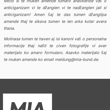
Mišto si te muken amende tumaro anavkeribe vaš o
anticiganizam vi te džanglen vi te nadžanglen jali si
anticiganizam! Amen šaj te das tumen džanglipa
amende thaj te sikava tumen te len arka kotar avera
thana.
Molinasa tumen te haven aj isi kanoni vaš o personalna
informacije thaj našti te civen fotografije vi aver
materijalo ko amaro formularo. Asavko materijalo šaj
te muken amende ko email meldung@mia-bund.de.